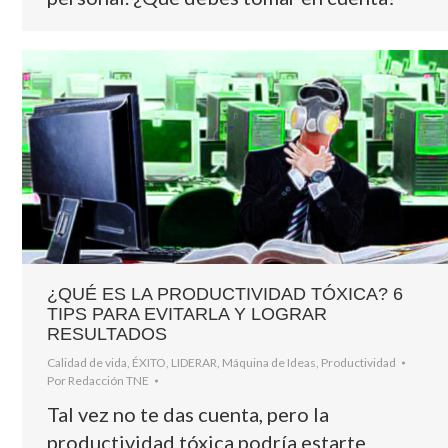
¿QUÉ ES LA PRODUCTIVIDAD TÓXICA? 6
TIPS PARA EVITARLA Y LOGRAR
RESULTADOS
Calidad de vida
,
ÉXITO
,
LIDERAR
,
Máquina de Ideas
,
Productividad
Por
Redacción TNE
Tal vez no te das cuenta, pero la
productividad tóxica podría estarte