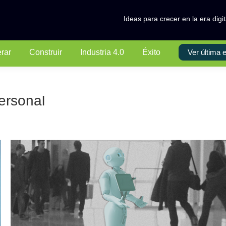
Ideas para crecer en la era digit
erar
Construir
Industria 4.0
Éxito
Ver última e
personal